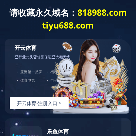
欢迎来到
乐鱼页面在线登录
的官方网站！
CULTURE
企业文化
企业文化