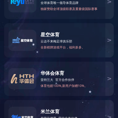
专业生产单、三相变压器，稳压器，调压器，电抗器，充电
器，逆变器，电机启动柜等产品
上一页：公司在注重产品开发、研制的同时，不断加强质量管理
下一页：公司拥有硅钢片自动冲剪线，全自动数控平绕机...
Copyright © 2018 乐鱼页面在线登录 All rights Reserved 版权所有 未经许可不
得使用、转载、摘编。
微网站首页
关于我们
产品中心
荣誉资质
厂区设备
人才招聘
新闻中心
销售网点
乐鱼（中国）
博鱼
|
开云官方网页版
|
6686体育（中国）官方网站
|
KY开元
|
星空官方站登录入口
|