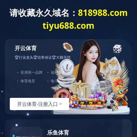
欢迎来到
乐鱼页面在线登录
的官方网站！
NEWS
新闻中心
专业生产单、三相变压器，稳压器，调压器，电抗器，
充电器，逆变器，电机启动柜等产品
发布者：admin 发布时间：2019/2/21 16:32:28 点击：8999