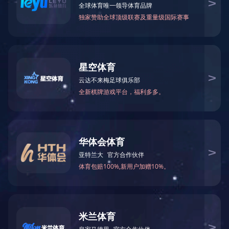
热烈祝贺乐鱼页面在线登录的官方网站正式开通！
上一页：热烈祝贺乐鱼页面在线登录的官方网站正式开通！
下一页：公司在注重产品开发、研制的同时，不断加强质量管理
Copyright © 2018 乐鱼页面在线登录 All rights Reserved 版权所有 未经许可不
得使用、转载、摘编。
微网站首页
关于我们
产品中心
荣誉资质
厂区设备
人才招聘
新闻中心
销售网点
乐鱼（中国）
博鱼
|
开云官方网页版
|
6686体育（中国）官方网站
|
KY开元
|
星空官方站登录入口
|
开云(中国)Kaiyun·官方网站
|
玩球通平台
|
九游会(J9)官网
|
华体会网页版登录入口
|