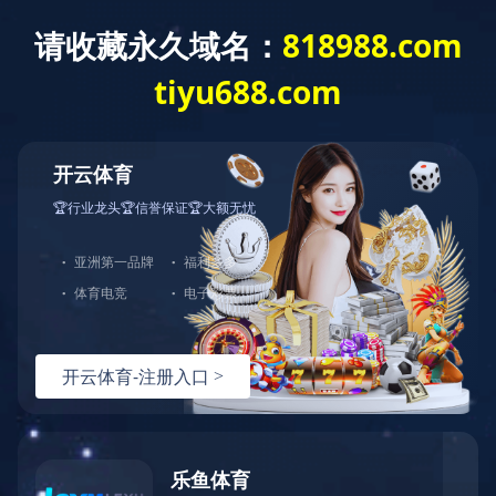
欢迎来到
乐鱼页面在线登录
的官方网站！
PRODUCT
产品分类
TSJA、TDJA系列油浸式调压器